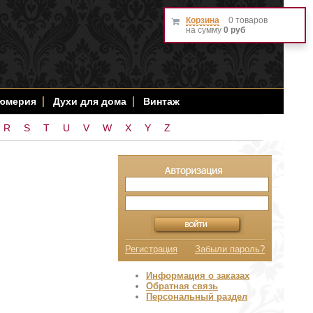
Корзина
0 товаров
на сумму
0 руб
фюмерия
Духи для дома
Винтаж
R
S
T
U
V
W
X
Y
Z
Регистрация
Забыли пароль?
Информация о заказах
Обратная связь
Персональный раздел