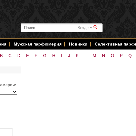
#
рия
Мужская парфюмерия
Новинки
Селективная пар
B
C
D
E
F
G
H
I
J
K
L
M
N
O
P
Q
юмерии: