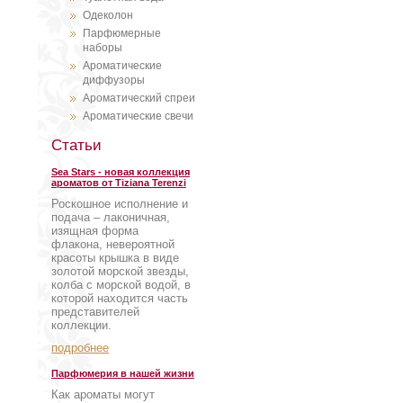
Одеколон
Парфюмерные
наборы
Ароматические
диффузоры
Ароматический спреи
Ароматические свечи
Статьи
Sea Stars - новая коллекция
ароматов от Tiziana Terenzi
Роскошное исполнение и
подача – лаконичная,
изящная форма
флакона, невероятной
красоты крышка в виде
золотой морской звезды,
колба с морской водой, в
которой находится часть
представителей
коллекции.
подробнее
Парфюмерия в нашей жизни
Как ароматы могут