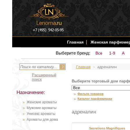
Главная
Женская парфюме
Выберите бренд:
Все
1-9
A
Главная
адреналин
Расширенный
поиск
Выберите торговый дом парф
Назначение:
Фильтр товаров
Каталог парфюмерии
Женские ароматы
Мужские ароматы
адреналин
Унисекс ароматы
Ароматы для дома
Secretions Magnifiques