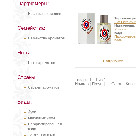
Парфюмеры:
Носы парфюмерии
Торговый д
Etat Libre d'O
Назначения:
Семейства:
Унисекс
Вид:
Парфюмиров
Семейства ароматов
вода
Ноты:
Подробнее
Ноты ароматов
Страны:
Товары 1 - 1 из 1
Начало | Пред. |
1
| След. | Коне
Страны ароматов
Виды:
Духи
Масляные духи
Парфюмированная
вода
Туалетная вода