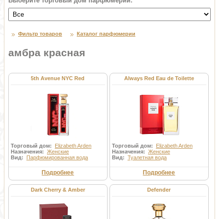
Выберите торговый дом парфюмерии:
Фильтр товаров
Каталог парфюмерии
амбра красная
5th Avenue NYC Red
Always Red Eau de Toilette
Торговый дом:
Elizabeth Arden
Торговый дом:
Elizabeth Arden
Назначения:
Женские
Назначения:
Женские
Вид:
Парфюмированная вода
Вид:
Туалетная вода
Подробнее
Подробнее
Dark Cherry & Amber
Defender