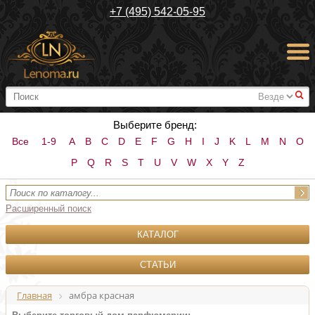
+7 (495) 542-05-95
#
Выберите бренд:
Все
1-9
A
B
C
D
E
F
G
H
I
J
K
L
M
N
O
P
Q
R
S
T
U
V
W
X
Y
Z
Расширенный поиск
КАТАЛОГ
СТАТЬИ
Главная
амбра красная