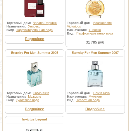
Торговый дом:
Banana Republic
Торговый дом:
Boadicea the
Назначения:
Унисекс
Victorious
Вид:
Парфюмированная вода
Назначения:
Унисекс
Вид:
Парфюмированная вода
Подробнее
31 785 руб
Eternity For Men Summer 2005
Eternity For Men Summer 2007
Торговый дом:
Calvin Klein
Торговый дом:
Calvin Klein
Назначения:
Мужские
Назначения:
Мужские
Вид:
Туалетная вода
Вид:
Туалетная вода
Подробнее
Подробнее
Invictus Legend