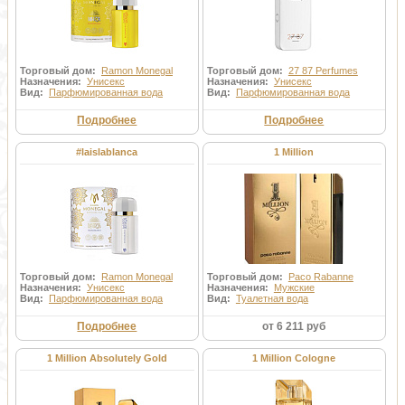
Торговый дом:
Ramon Monegal
Торговый дом:
27 87 Perfumes
Назначения:
Унисекс
Назначения:
Унисекс
Вид:
Парфюмированная вода
Вид:
Парфюмированная вода
Подробнее
Подробнее
#laislablanca
1 Million
Торговый дом:
Ramon Monegal
Торговый дом:
Paco Rabanne
Назначения:
Унисекс
Назначения:
Мужские
Вид:
Парфюмированная вода
Вид:
Туалетная вода
Подробнее
от 6 211 руб
1 Million Absolutely Gold
1 Million Cologne