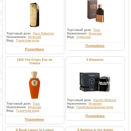
Торговый дом:
Tous
Торговый дом:
Paco Rabanne
Назначения:
Мужские
Назначения:
Мужские
Вид:
Одеколон
Вид:
Туалетная вода
Подробнее
Подробнее
1920 The Origin Eau de
5 Elements
Toilette
Торговый дом:
Ramon Molvizar
Торговый дом:
Tous
Назначения:
Мужские
Назначения:
Мужские
Вид:
Парфюмированная вода
Вид:
Туалетная вода
Подробнее
Подробнее
A Book Liason In Lisbon
A Bulldog in the Atelier