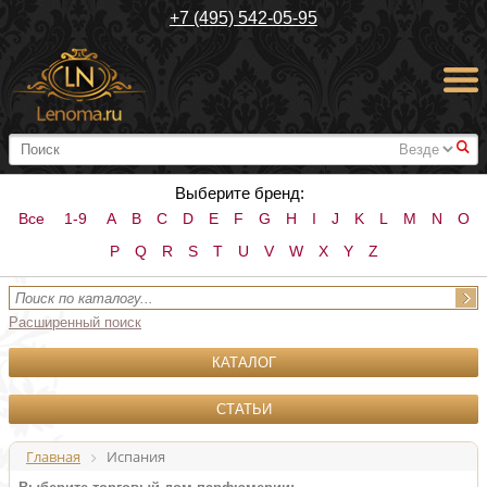
+7 (495) 542-05-95
#
Выберите бренд:
Все
1-9
A
B
C
D
E
F
G
H
I
J
K
L
M
N
O
P
Q
R
S
T
U
V
W
X
Y
Z
Расширенный поиск
КАТАЛОГ
СТАТЬИ
Главная
Испания