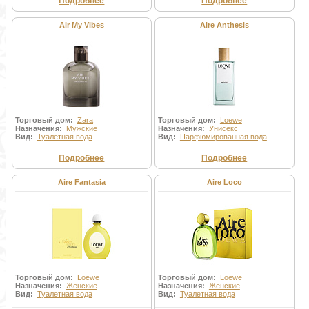
Подробнее
Подробнее
Air My Vibes
Aire Anthesis
Торговый дом:
Zara
Торговый дом:
Loewe
Назначения:
Мужские
Назначения:
Унисекс
Вид:
Туалетная вода
Вид:
Парфюмированная вода
Подробнее
Подробнее
Aire Fantasia
Aire Loco
Торговый дом:
Loewe
Торговый дом:
Loewe
Назначения:
Женские
Назначения:
Женские
Вид:
Туалетная вода
Вид:
Туалетная вода