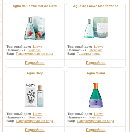
Agua de Loewe Mar de Coral
Agua de Loewe Mediterraneo
Торговый дом:
Loewe
Торговый дом:
Loewe
Назначения:
Унисекс
Назначения:
Женские
Вид:
Парфюмированная вода
Вид:
Туалетная вода
Подробнее
Подробнее
Agua Drop
Agua Miami
Торговый дом:
Loewe
Торговый дом:
Loewe
Назначения:
Женские
Назначения:
Унисекс
Вид:
Парфюмированная вода
Вид:
Парфюмированная вода
Подробнее
Подробнее