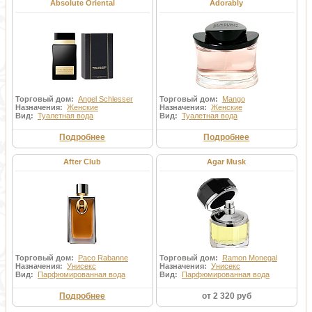
Absolute Oriental
Adorably
Торговый дом:
Angel Schlesser
Торговый дом:
Mango
Назначения:
Женские
Назначения:
Женские
Вид:
Туалетная вода
Вид:
Туалетная вода
Подробнее
Подробнее
After Club
Agar Musk
Торговый дом:
Paco Rabanne
Торговый дом:
Ramon Monegal
Назначения:
Унисекс
Назначения:
Унисекс
Вид:
Парфюмированная вода
Вид:
Парфюмированная вода
Подробнее
от 2 320 руб