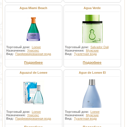
Agua Miami Beach
Agua Verde
Торговый дом:
Loewe
Торговый дом:
Salvador Dali
Назначения:
Унисекс
Назначения:
Мужские
Вид:
Парфюмированная вода
Вид:
Туалетная вода
Подробнее
Подробнее
Aguazul de Loewe
Ague de Loewe El
Торговый дом:
Loewe
Торговый дом:
Loewe
Назначения:
Унисекс
Назначения:
Мужские
Вид:
Парфюмированная вода
Вид:
Туалетная вода