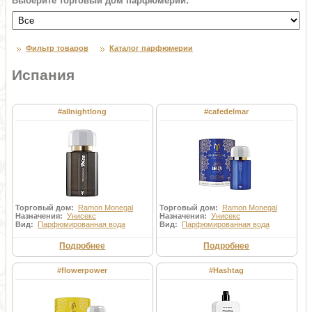
Выберите торговый дом парфюмерии:
Фильтр товаров
Каталог парфюмерии
Испания
#allnightlong
#cafedelmar
Торговый дом:
Ramon Monegal
Торговый дом:
Ramon Monegal
Назначения:
Унисекс
Назначения:
Унисекс
Вид:
Парфюмированная вода
Вид:
Парфюмированная вода
Подробнее
Подробнее
#flowerpower
#Hashtag