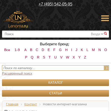
+7 (495) 542-05-95
#
Выберите бренд:
Все
1-9
A
B
C
D
E
F
G
H
I
J
K
L
M
N
O
P
Q
R
S
T
U
V
W
X
Y
Z
Расширенный поиск
КАТАЛОГ
СТАТЬИ
Главная
Контент
Новости интернет-магазина