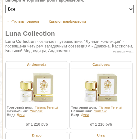
Выберите торговый дом парфюмерии:
Фильтр товаров
Каталог парфюмерии
Luna Collection
Luna Collection
- означает путешествие. "Лунная коллекция" -
посвящена четырем загадочным созвездиям - Дракона, Кассиопеи,
Большой Медведицы, Андромеды.
Andromeda
Cassiopea
Торговый дом:
Tiziana Terenzi
Торговый дом:
Tiziana Terenzi
Назначения:
Унисекс
Назначения:
Унисекс
Вид:
Духи
Вид:
Духи
от 1 210 руб
от 1 210 руб
Draco
Ursa