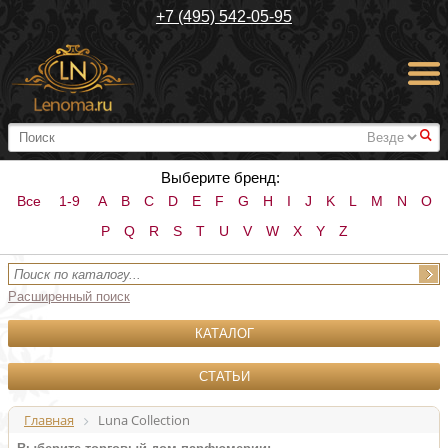
+7 (495) 542-05-95
#
Выберите бренд:
Все
1-9
A
B
C
D
E
F
G
H
I
J
K
L
M
N
O
P
Q
R
S
T
U
V
W
X
Y
Z
Расширенный поиск
КАТАЛОГ
СТАТЬИ
Главная
Luna Collection