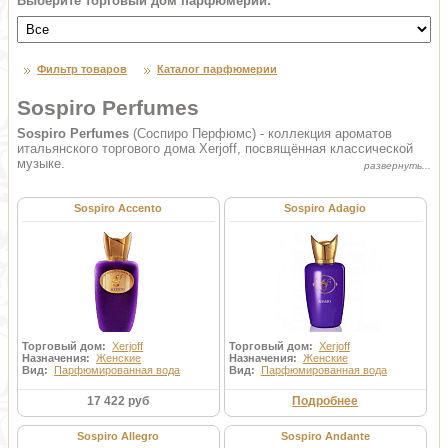
Выберите торговый дом парфюмерии:
Фильтр товаров
Каталог парфюмерии
Sospiro Perfumes
Sospiro Perfumes
(Соспиро Перфюмс) - коллекция ароматов
итальянского торгового дома Xerjoff, посвящённая классической
музыке.
Sospiro Accento
Sospiro Adagio
Торговый дом:
Xerjoff
Торговый дом:
Xerjoff
Назначения:
Женские
Назначения:
Женские
Вид:
Парфюмированная вода
Вид:
Парфюмированная вода
17 422 руб
Подробнее
Sospiro Allegro
Sospiro Andante