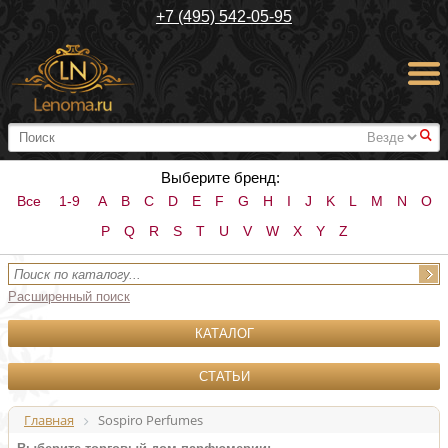
+7 (495) 542-05-95
#
Выберите бренд:
Все
1-9
A
B
C
D
E
F
G
H
I
J
K
L
M
N
O
P
Q
R
S
T
U
V
W
X
Y
Z
Расширенный поиск
КАТАЛОГ
СТАТЬИ
Главная
Sospiro Perfumes