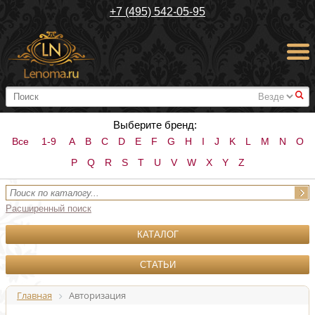
+7 (495) 542-05-95
#
Выберите бренд:
Все
1-9
A
B
C
D
E
F
G
H
I
J
K
L
M
N
O
P
Q
R
S
T
U
V
W
X
Y
Z
Расширенный поиск
КАТАЛОГ
СТАТЬИ
Главная
Авторизация