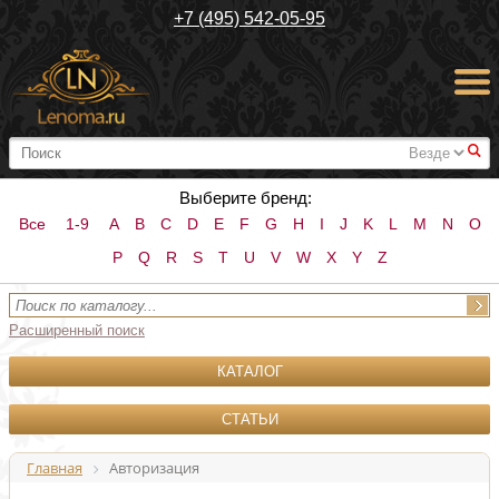
+7 (495) 542-05-95
#
Выберите бренд:
Все
1-9
A
B
C
D
E
F
G
H
I
J
K
L
M
N
O
P
Q
R
S
T
U
V
W
X
Y
Z
Расширенный поиск
КАТАЛОГ
СТАТЬИ
Главная
Авторизация