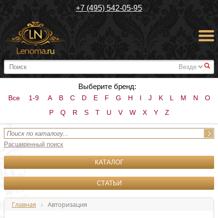
+7 (495) 542-05-95
#
Выберите бренд:
Все
1-9
A
B
C
D
E
F
G
H
I
J
K
L
M
N
O
P
Q
R
S
T
U
V
W
X
Y
Z
Расширенный поиск
КАТАЛОГ
СТАТЬИ
Главная
Авторизация