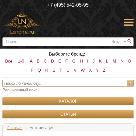
+7 (495) 542-05-95
#
Выберите бренд:
Все
1-9
A
B
C
D
E
F
G
H
I
J
K
L
M
N
O
P
Q
R
S
T
U
V
W
X
Y
Z
Расширенный поиск
КАТАЛОГ
СТАТЬИ
Главная
Авторизация