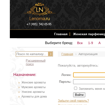
Главная
Женская парфюме
Выберите бренд:
Все
1-9
A
Главная
Авторизация
Расширенный
поиск
Пожалуйста, авторизуйтесь:
Назначение:
Логин:
Пароль:
Женские ароматы
Мужские ароматы
Запомнить меня н
Унисекс ароматы
Ароматы для дома
Забыли свой пароль?