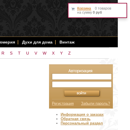
Корзина
0 товаров
на сумму
0 руб
фюмерия
Духи для дома
Винтаж
R
S
T
U
V
W
X
Y
Z
Регистрация
Забыли пароль?
Информация о заказах
Обратная связь
Персональный раздел