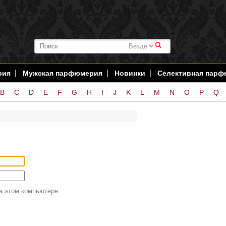
#
рия
Мужская парфюмерия
Новинки
Селективная пар
B
C
D
E
F
G
H
I
J
K
L
M
N
O
P
Q
а этом компьютере