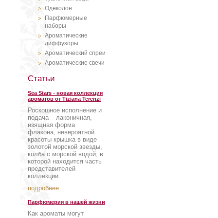
Одеколон
Парфюмерные
наборы
Ароматические
диффузоры
Ароматический спреи
Ароматические свечи
Статьи
Sea Stars - новая коллекция
ароматов от Tiziana Terenzi
Роскошное исполнение и
подача – лаконичная,
изящная форма
флакона, невероятной
красоты крышка в виде
золотой морской звезды,
колба с морской водой, в
которой находится часть
представителей
коллекции.
подробнее
Парфюмерия в нашей жизни
Как ароматы могут