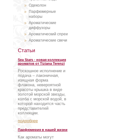
Одеколон
Парфюмерные
наборы
Ароматические
диффузоры
Ароматический спреи
Ароматические свечи
Статьи
Sea Stars - новая коллекция
ароматов от Tiziana Terenzi
Роскошное исполнение и
подача – лаконичная,
изящная форма
флакона, невероятной
красоты крышка в виде
золотой морской звезды,
колба с морской водой, в
которой находится часть
представителей
коллекции.
подробнее
Парфюмерия в нашей жизни
Как ароматы могут