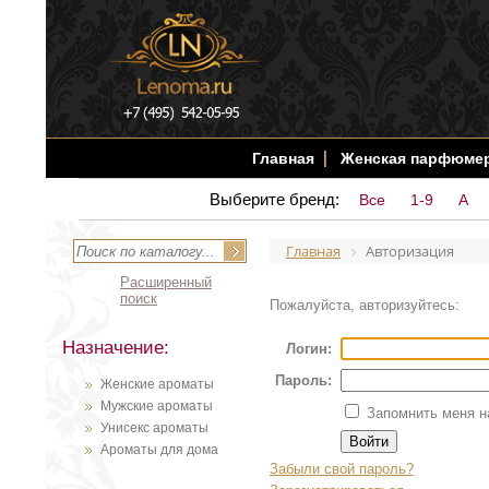
Главная
Женская парфюме
Выберите бренд:
Все
1-9
A
Главная
Авторизация
Расширенный
поиск
Пожалуйста, авторизуйтесь:
Назначение:
Логин:
Пароль:
Женские ароматы
Мужские ароматы
Запомнить меня н
Унисекс ароматы
Ароматы для дома
Забыли свой пароль?