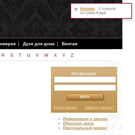
Корзина
0 товаров
на сумму
0 руб
фюмерия
Духи для дома
Винтаж
R
S
T
U
V
W
X
Y
Z
Регистрация
Забыли пароль?
Информация о заказах
Обратная связь
Персональный раздел