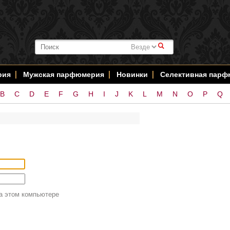
#
рия
Мужская парфюмерия
Новинки
Селективная пар
B
C
D
E
F
G
H
I
J
K
L
M
N
O
P
Q
а этом компьютере