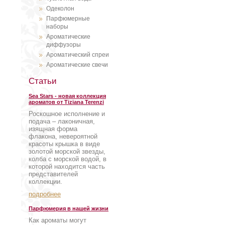
Одеколон
Парфюмерные
наборы
Ароматические
диффузоры
Ароматический спреи
Ароматические свечи
Статьи
Sea Stars - новая коллекция
ароматов от Tiziana Terenzi
Роскошное исполнение и
подача – лаконичная,
изящная форма
флакона, невероятной
красоты крышка в виде
золотой морской звезды,
колба с морской водой, в
которой находится часть
представителей
коллекции.
подробнее
Парфюмерия в нашей жизни
Как ароматы могут