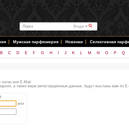
#
рия
Мужская парфюмерия
Новинки
Селективная пар
B
C
D
E
F
G
H
I
J
K
L
M
N
O
P
Q
 логин или E-Mail.
ароля, а также ваши регистрационные данные, будут высланы вам по E-
у
или