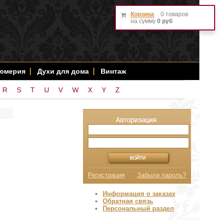
Корзина
0 товаров
на сумму
0 руб
фюмерия
Духи для дома
Винтаж
R
S
T
U
V
W
X
Y
Z
Регистрация
Забыли пароль?
Информация о заказах
Обратная связь
Персональный раздел