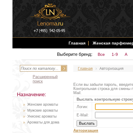
Главная
Женская парфюме
Выберите бренд:
Все
1-9
A
Главная
Авторизация
Расширенный
поиск
Если вы забыли пароль, введите
Контрольная строка для смены п
Mail.
Назначение:
Выслать контрольную строк
Женские ароматы
Логин:
Мужские ароматы
E-Mail:
Унисекс ароматы
Ароматы для дома
Авторизация