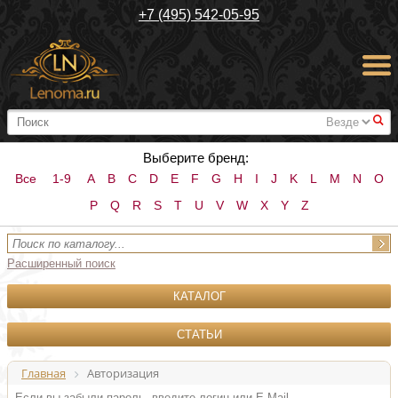
+7 (495) 542-05-95
#
Выберите бренд:
Все
1-9
A
B
C
D
E
F
G
H
I
J
K
L
M
N
O
P
Q
R
S
T
U
V
W
X
Y
Z
Расширенный поиск
КАТАЛОГ
СТАТЬИ
Главная
Авторизация
Если вы забыли пароль, введите логин или E-Mail.