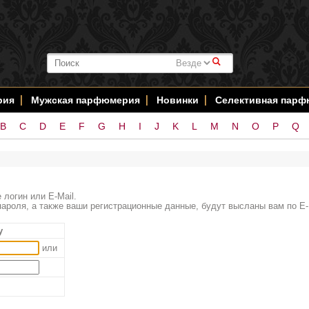
#
рия
Мужская парфюмерия
Новинки
Селективная пар
B
C
D
E
F
G
H
I
J
K
L
M
N
O
P
Q
 логин или E-Mail.
ароля, а также ваши регистрационные данные, будут высланы вам по E-
у
или