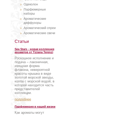
Одеколон
Парфюмерные
наборы
Ароматические
диффузоры
Ароматический спреи
Ароматические свечи
Статьи
Sea Stars - новая коллекция
ароматов от Tiziana Terenzi
Роскошное исполнение и
подача – лаконичная,
изящная форма
флакона, невероятной
красоты крышка в виде
золотой морской звезды,
колба с морской водой, в
которой находится часть
представителей
коллекции.
подробнее
Парфюмерия в нашей жизни
Как ароматы могут