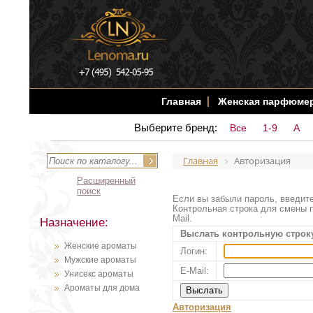
Главная
Женская парфюме
Выберите бренд:
Все
1-9
A
Главная
Авторизация
Расширенный
поиск
Если вы забыли пароль, введите
Контрольная строка для смены п
Mail.
Назначение:
Выслать контрольную строк
Женские ароматы
Логин:
Мужские ароматы
E-Mail:
Унисекс ароматы
Ароматы для дома
Авторизация