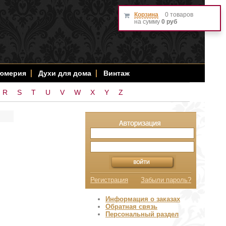
Корзина
0 товаров
на сумму
0 руб
фюмерия
Духи для дома
Винтаж
R
S
T
U
V
W
X
Y
Z
Регистрация
Забыли пароль?
Информация о заказах
Обратная связь
Персональный раздел