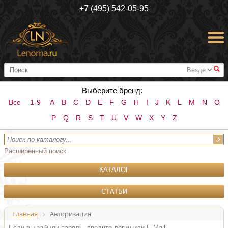
+7 (495) 542-05-95
#
Выберите бренд:
Все
1-9
A
B
C
D
E
F
G
H
I
J
K
L
M
N
O
P
Q
R
S
T
U
V
W
X
Y
Z
Расширенный поиск
КАТАЛОГ
СТАТЬИ
Главная
Авторизация
Если вы забыли пароль, введите логин или E-Mail.