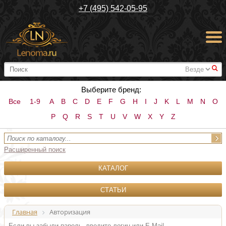
+7 (495) 542-05-95
#
Выберите бренд:
Все
1-9
A
B
C
D
E
F
G
H
I
J
K
L
M
N
O
P
Q
R
S
T
U
V
W
X
Y
Z
Расширенный поиск
КАТАЛОГ
СТАТЬИ
Главная
Авторизация
Если вы забыли пароль, введите логин или E-Mail.