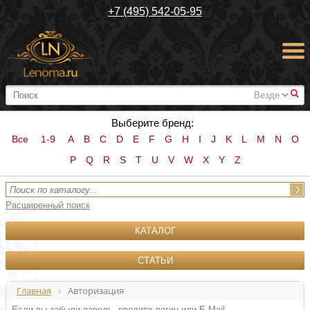
+7 (495) 542-05-95
#
Выберите бренд:
Все
1-9
A
B
C
D
E
F
G
H
I
J
K
L
M
N
O
P
Q
R
S
T
U
V
W
X
Y
Z
Расширенный поиск
КАТАЛОГ
СТАТЬИ
Главная
Авторизация
Если вы забыли пароль, введите логин или E-Mail.