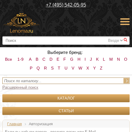
+7 (495) 542-05-95
#
Выберите бренд:
Все
1-9
A
B
C
D
E
F
G
H
I
J
K
L
M
N
O
P
Q
R
S
T
U
V
W
X
Y
Z
Расширенный поиск
КАТАЛОГ
СТАТЬИ
Главная
Авторизация
Если вы забыли пароль, введите логин или E-Mail.