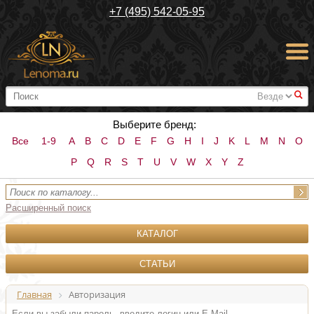
+7 (495) 542-05-95
#
Выберите бренд:
Все
1-9
A
B
C
D
E
F
G
H
I
J
K
L
M
N
O
P
Q
R
S
T
U
V
W
X
Y
Z
Расширенный поиск
КАТАЛОГ
СТАТЬИ
Главная
Авторизация
Если вы забыли пароль, введите логин или E-Mail.