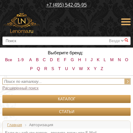
+7 (495) 542-05-95
#
Выберите бренд:
Все
1-9
A
B
C
D
E
F
G
H
I
J
K
L
M
N
O
P
Q
R
S
T
U
V
W
X
Y
Z
Расширенный поиск
КАТАЛОГ
СТАТЬИ
Главная
Авторизация
Если вы забыли пароль, введите логин или E-Mail.