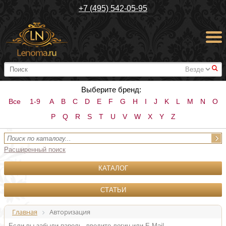
+7 (495) 542-05-95
#
Выберите бренд:
Все
1-9
A
B
C
D
E
F
G
H
I
J
K
L
M
N
O
P
Q
R
S
T
U
V
W
X
Y
Z
Расширенный поиск
КАТАЛОГ
СТАТЬИ
Главная
Авторизация
Если вы забыли пароль, введите логин или E-Mail.