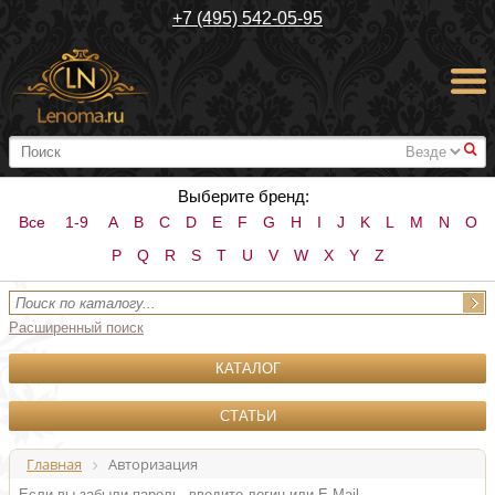
+7 (495) 542-05-95
#
Выберите бренд:
Все
1-9
A
B
C
D
E
F
G
H
I
J
K
L
M
N
O
P
Q
R
S
T
U
V
W
X
Y
Z
Расширенный поиск
КАТАЛОГ
СТАТЬИ
Главная
Авторизация
Если вы забыли пароль, введите логин или E-Mail.