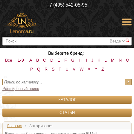
+7 (495) 542-05-95
#
Выберите бренд:
Все
1-9
A
B
C
D
E
F
G
H
I
J
K
L
M
N
O
P
Q
R
S
T
U
V
W
X
Y
Z
Расширенный поиск
КАТАЛОГ
СТАТЬИ
Главная
Авторизация
Если вы забыли пароль, введите логин или E-Mail.