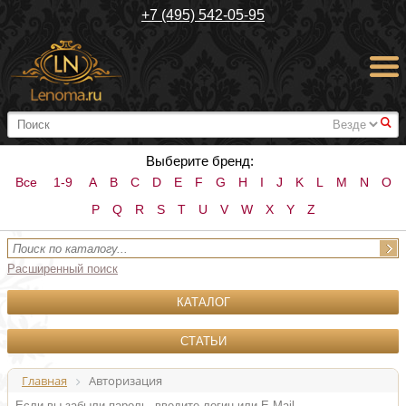
+7 (495) 542-05-95
#
Выберите бренд:
Все
1-9
A
B
C
D
E
F
G
H
I
J
K
L
M
N
O
P
Q
R
S
T
U
V
W
X
Y
Z
Расширенный поиск
КАТАЛОГ
СТАТЬИ
Главная
Авторизация
Если вы забыли пароль, введите логин или E-Mail.