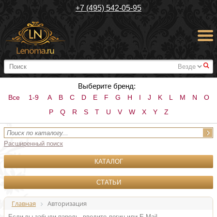
+7 (495) 542-05-95
#
Выберите бренд:
Все
1-9
A
B
C
D
E
F
G
H
I
J
K
L
M
N
O
P
Q
R
S
T
U
V
W
X
Y
Z
Расширенный поиск
КАТАЛОГ
СТАТЬИ
Главная
Авторизация
Если вы забыли пароль, введите логин или E-Mail.