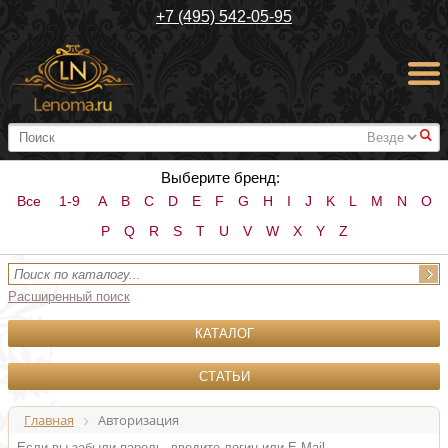
+7 (495) 542-05-95
#
Выберите бренд:
Все
1-9
A
B
C
D
E
F
G
H
I
J
K
L
M
N
O
P
Q
R
S
T
U
V
W
X
Y
Z
Расширенный поиск
КАТАЛОГ
СТАТЬИ
Главная
Авторизация
Если вы забыли пароль, введите логин или E-Mail.