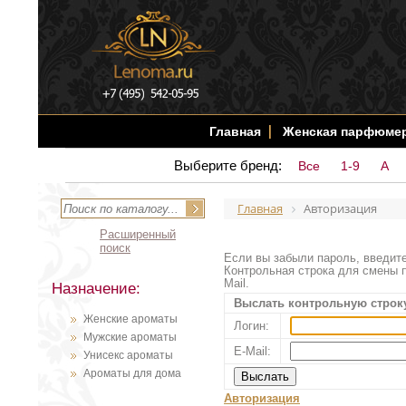
Главная
Женская парфюме
Выберите бренд:
Все
1-9
A
Главная
Авторизация
Расширенный
поиск
Если вы забыли пароль, введите
Контрольная строка для смены п
Mail.
Назначение:
Выслать контрольную строк
Женские ароматы
Логин:
Мужские ароматы
E-Mail:
Унисекс ароматы
Ароматы для дома
Авторизация