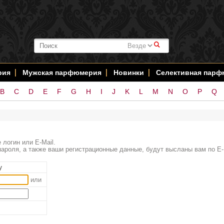
#
рия
Мужская парфюмерия
Новинки
Селективная пар
B
C
D
E
F
G
H
I
J
K
L
M
N
O
P
Q
 логин или E-Mail.
ароля, а также ваши регистрационные данные, будут высланы вам по E-
у
или