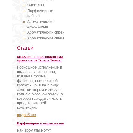
Одеколон
Парфюмерные
наборы
Ароматические
диффузоры
Ароматический спреи
Ароматические свечи
Статьи
Sea Stars - новая коллекция
ароматов от Tiziana Terenzi
Роскошное исполнение и
подача – лаконичная,
изящная форма
флакона, невероятной
красоты крышка в виде
золотой морской звезды,
колба с морской водой, в
которой находится часть
представителей
коллекции.
подробнее
Парфюмерия в нашей жизни
Как ароматы могут