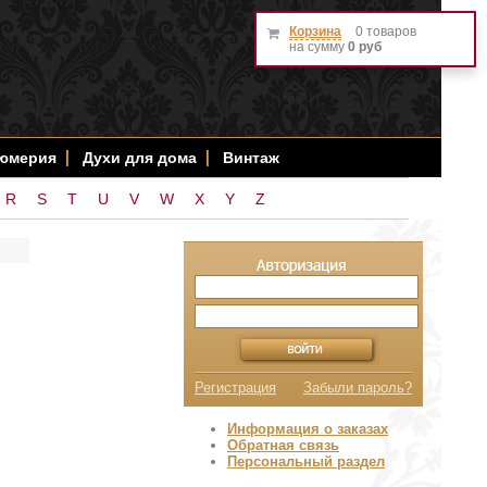
Корзина
0 товаров
на сумму
0 руб
фюмерия
Духи для дома
Винтаж
R
S
T
U
V
W
X
Y
Z
Регистрация
Забыли пароль?
Информация о заказах
Обратная связь
Персональный раздел