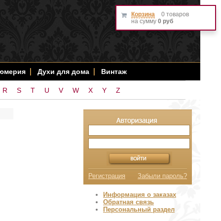
Корзина
0 товаров
на сумму
0 руб
фюмерия
Духи для дома
Винтаж
R
S
T
U
V
W
X
Y
Z
Регистрация
Забыли пароль?
Информация о заказах
Обратная связь
Персональный раздел