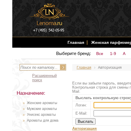
Главная
Женская парфюме
Выберите бренд:
Все
1-9
A
Главная
Авторизация
Расширенный
поиск
Если вы забыли пароль, введите
Контрольная строка для смены п
Mail.
Назначение:
Выслать контрольную строк
Женские ароматы
Логин:
Мужские ароматы
E-Mail:
Унисекс ароматы
Ароматы для дома
Авторизация