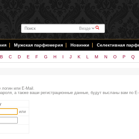
#
рия
Мужская парфюмерия
Новинки
Селективная пар
B
C
D
E
F
G
H
I
J
K
L
M
N
O
P
Q
 логин или E-Mail.
ароля, а также ваши регистрационные данные, будут высланы вам по E-
у
или