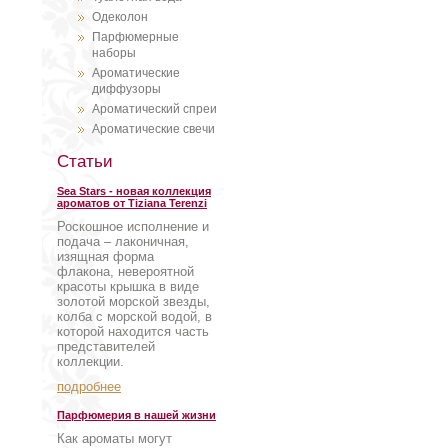
Одеколон
Парфюмерные
наборы
Ароматические
диффузоры
Ароматический спреи
Ароматические свечи
Статьи
Sea Stars - новая коллекция
ароматов от Tiziana Terenzi
Роскошное исполнение и
подача – лаконичная,
изящная форма
флакона, невероятной
красоты крышка в виде
золотой морской звезды,
колба с морской водой, в
которой находится часть
представителей
коллекции.
подробнее
Парфюмерия в нашей жизни
Как ароматы могут