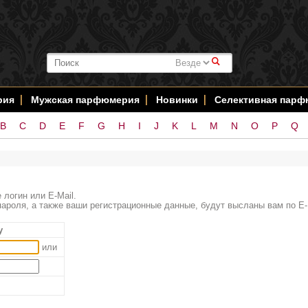
#
рия
Мужская парфюмерия
Новинки
Селективная пар
B
C
D
E
F
G
H
I
J
K
L
M
N
O
P
Q
 логин или E-Mail.
ароля, а также ваши регистрационные данные, будут высланы вам по E-
у
или