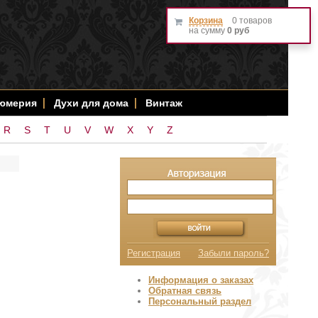
Корзина
0 товаров
на сумму
0 руб
фюмерия
Духи для дома
Винтаж
R
S
T
U
V
W
X
Y
Z
Регистрация
Забыли пароль?
Информация о заказах
Обратная связь
Персональный раздел