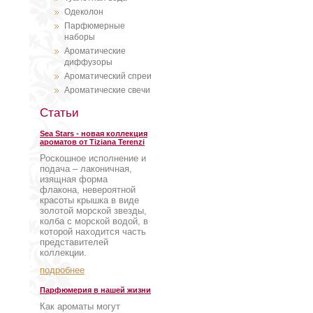
Одеколон
Парфюмерные
наборы
Ароматические
диффузоры
Ароматический спреи
Ароматические свечи
Статьи
Sea Stars - новая коллекция
ароматов от Tiziana Terenzi
Роскошное исполнение и
подача – лаконичная,
изящная форма
флакона, невероятной
красоты крышка в виде
золотой морской звезды,
колба с морской водой, в
которой находится часть
представителей
коллекции.
подробнее
Парфюмерия в нашей жизни
Как ароматы могут