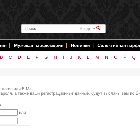
#
рия
Мужская парфюмерия
Новинки
Селективная пар
B
C
D
E
F
G
H
I
J
K
L
M
N
O
P
Q
 логин или E-Mail.
ароля, а также ваши регистрационные данные, будут высланы вам по E-
у
или