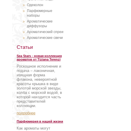
Одеколон
Парфюмерные
наборы
Ароматические
диффузоры
Ароматический спреи
Ароматические свечи
Статьи
Sea Stars - новая коллекция
ароматов от Tiziana Terenzi
Роскошное исполнение и
подача – лаконичная,
изящная форма
флакона, невероятной
красоты крышка в виде
золотой морской звезды,
колба с морской водой, в
которой находится часть
представителей
коллекции.
подробнее
Парфюмерия в нашей жизни
Как ароматы могут