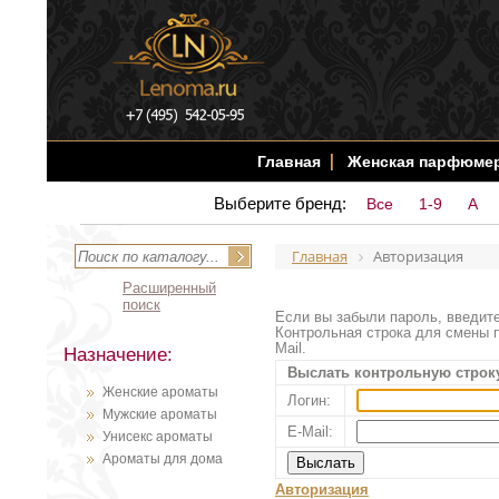
Главная
Женская парфюме
Выберите бренд:
Все
1-9
A
Главная
Авторизация
Расширенный
поиск
Если вы забыли пароль, введите
Контрольная строка для смены п
Mail.
Назначение:
Выслать контрольную строк
Женские ароматы
Логин:
Мужские ароматы
E-Mail:
Унисекс ароматы
Ароматы для дома
Авторизация