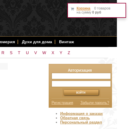
Корзина
0 товаров
на сумму
0 руб
фюмерия
Духи для дома
Винтаж
R
S
T
U
V
W
X
Y
Z
Регистрация
Забыли пароль?
Информация о заказах
Обратная связь
Персональный раздел