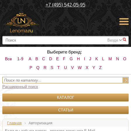
+7 (495) 542-05-95
#
Выберите бренд:
Все
1-9
A
B
C
D
E
F
G
H
I
J
K
L
M
N
O
P
Q
R
S
T
U
V
W
X
Y
Z
Расширенный поиск
КАТАЛОГ
СТАТЬИ
Главная
Авторизация
Если вы забыли пароль, введите логин или E-Mail.