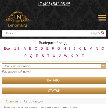
+7 (495) 542-05-95
#
Выберите бренд:
Все
1-9
A
B
C
D
E
F
G
H
I
J
K
L
M
N
O
P
Q
R
S
T
U
V
W
X
Y
Z
Расширенный поиск
КАТАЛОГ
СТАТЬИ
Главная
Авторизация
Если вы забыли пароль, введите логин или E-Mail.