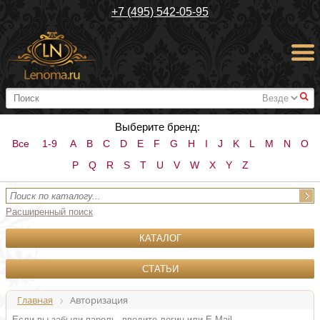
+7 (495) 542-05-95
#
Выберите бренд:
Все
1-9
A
B
C
D
E
F
G
H
I
J
K
L
M
N
O
P
Q
R
S
T
U
V
W
X
Y
Z
Расширенный поиск
КАТАЛОГ
СТАТЬИ
Главная
Авторизация
Если вы забыли пароль, введите логин или E-Mail.