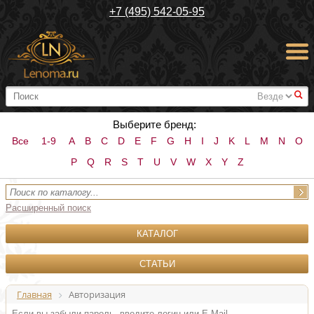
+7 (495) 542-05-95
#
Выберите бренд:
Все
1-9
A
B
C
D
E
F
G
H
I
J
K
L
M
N
O
P
Q
R
S
T
U
V
W
X
Y
Z
Расширенный поиск
КАТАЛОГ
СТАТЬИ
Главная
Авторизация
Если вы забыли пароль, введите логин или E-Mail.