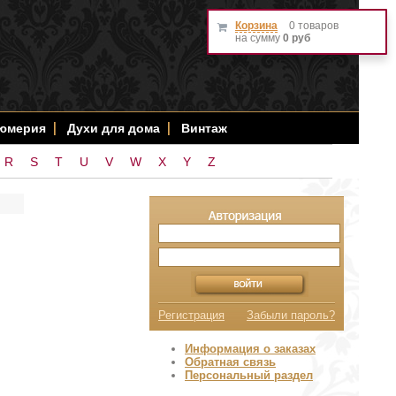
Корзина
0 товаров
на сумму
0 руб
фюмерия
Духи для дома
Винтаж
R
S
T
U
V
W
X
Y
Z
Регистрация
Забыли пароль?
Информация о заказах
Обратная связь
Персональный раздел