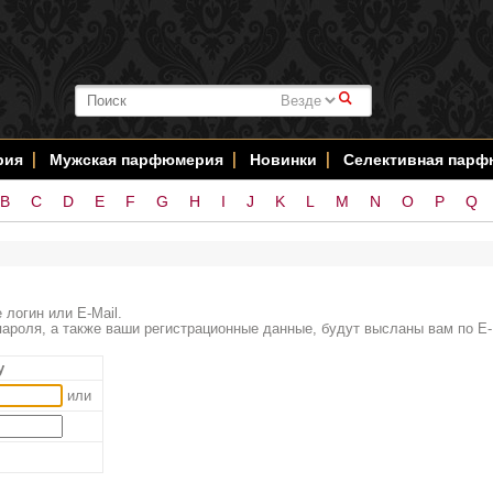
#
рия
Мужская парфюмерия
Новинки
Селективная пар
B
C
D
E
F
G
H
I
J
K
L
M
N
O
P
Q
 логин или E-Mail.
ароля, а также ваши регистрационные данные, будут высланы вам по E-
у
или