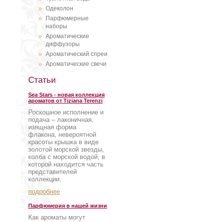
Одеколон
Парфюмерные
наборы
Ароматические
диффузоры
Ароматический спреи
Ароматические свечи
Статьи
Sea Stars - новая коллекция
ароматов от Tiziana Terenzi
Роскошное исполнение и
подача – лаконичная,
изящная форма
флакона, невероятной
красоты крышка в виде
золотой морской звезды,
колба с морской водой, в
которой находится часть
представителей
коллекции.
подробнее
Парфюмерия в нашей жизни
Как ароматы могут