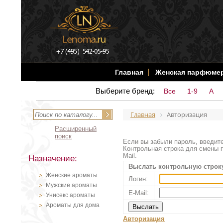
Главная
Женская парфюме
Выберите бренд:
Все
1-9
A
Главная
Авторизация
Расширенный
поиск
Если вы забыли пароль, введите
Контрольная строка для смены п
Mail.
Назначение:
Выслать контрольную строк
Женские ароматы
Логин:
Мужские ароматы
E-Mail:
Унисекс ароматы
Ароматы для дома
Авторизация