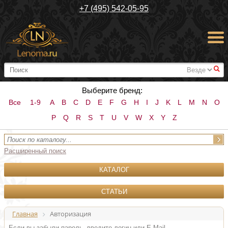
+7 (495) 542-05-95
#
Выберите бренд:
Все
1-9
A
B
C
D
E
F
G
H
I
J
K
L
M
N
O
P
Q
R
S
T
U
V
W
X
Y
Z
Расширенный поиск
КАТАЛОГ
СТАТЬИ
Главная
Авторизация
Если вы забыли пароль, введите логин или E-Mail.