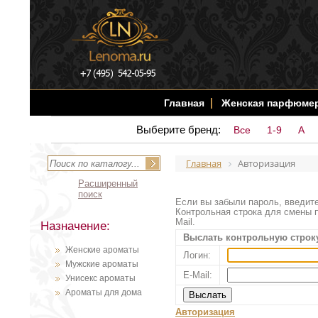
Главная
Женская парфюме
Выберите бренд:
Все
1-9
A
Главная
Авторизация
Расширенный
поиск
Если вы забыли пароль, введите
Контрольная строка для смены п
Mail.
Назначение:
Выслать контрольную строк
Женские ароматы
Логин:
Мужские ароматы
E-Mail:
Унисекс ароматы
Ароматы для дома
Авторизация