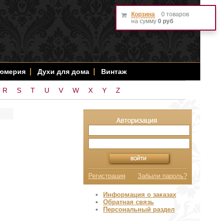
Корзина
0 товаров
на сумму
0 руб
фюмерия
Духи для дома
Винтаж
R
S
T
U
V
W
X
Y
Z
Регистрация
Забыли пароль?
Информация о заказах
Обратная связь
Персональный раздел