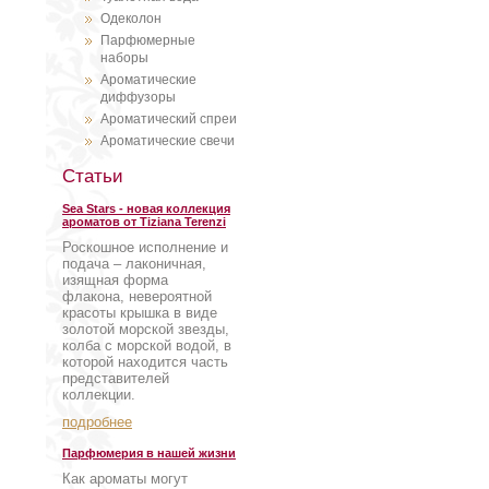
Одеколон
Парфюмерные
наборы
Ароматические
диффузоры
Ароматический спреи
Ароматические свечи
Статьи
Sea Stars - новая коллекция
ароматов от Tiziana Terenzi
Роскошное исполнение и
подача – лаконичная,
изящная форма
флакона, невероятной
красоты крышка в виде
золотой морской звезды,
колба с морской водой, в
которой находится часть
представителей
коллекции.
подробнее
Парфюмерия в нашей жизни
Как ароматы могут