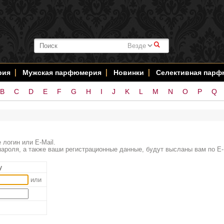
#
рия
Мужская парфюмерия
Новинки
Селективная пар
B
C
D
E
F
G
H
I
J
K
L
M
N
O
P
Q
 логин или E-Mail.
ароля, а также ваши регистрационные данные, будут высланы вам по E-
у
или