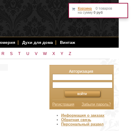
Корзина
0 товаров
на сумму
0 руб
фюмерия
Духи для дома
Винтаж
R
S
T
U
V
W
X
Y
Z
Регистрация
Забыли пароль?
Информация о заказах
Обратная связь
Персональный раздел