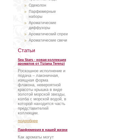
Одеколон
Парфюмерные
наборы
Ароматические
диффузоры
Ароматический спреи
Ароматические свечи
Статьи
Sea Stars - новая коллекция
ароматов от Tiziana Terenzi
Роскошное исполнение и
подача – лаконичная,
изящная форма
флакона, невероятной
красоты крышка в виде
золотой морской звезды,
колба с морской водой, в
которой находится часть
представителей
коллекции.
подробнее
Парфюмерия в нашей жизни
Как ароматы могут