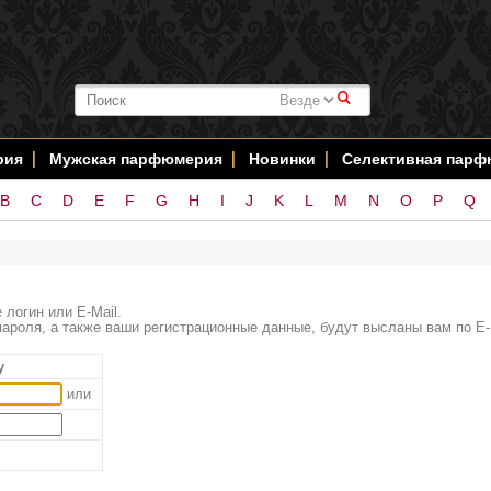
#
рия
Мужская парфюмерия
Новинки
Селективная пар
B
C
D
E
F
G
H
I
J
K
L
M
N
O
P
Q
 логин или E-Mail.
ароля, а также ваши регистрационные данные, будут высланы вам по E-
у
или