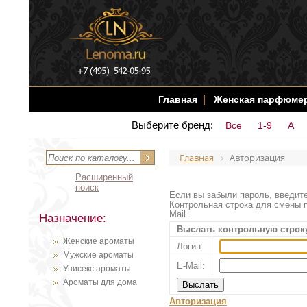
Главная
Женская парфюме
Выберите бренд:
Все
1-9
A
Главная
Авторизация
Расширенный
поиск
Если вы забыли пароль, введите
Контрольная строка для смены п
Mail.
Назначение:
Выслать контрольную строк
Женские ароматы
Логин:
Мужские ароматы
E-Mail:
Унисекс ароматы
Ароматы для дома
Авторизация